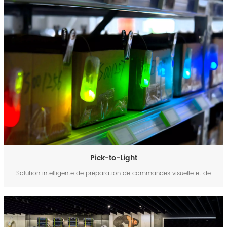
intelligente d'articles pour les entrepôts de maintenance ferroviaire
Optimisez la maintenance ferroviaire grâce à une gestion inte...
Pick-to-Light
Solution intelligente de préparation de commandes visuelle et de
localisation d'articles pour entrepôt | Système Pick-to-Light de FYJ
Solution intelligente de localisation d'entrepôt avec guidage lumineux
intelligent, suivi IoT et visibilité des articles en temps...