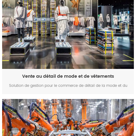
Vente au détail de mode et de vêtements
Solution de gestion pour le commerce de détail de la mode et du
vêtement | FYJ Logiciel de gestion omnicanal pour la vente de
vêtements avec gestion des stocks, des points de vente, de la RFID et
des adhésions Transformez votre entreprise de mode grâce à un...