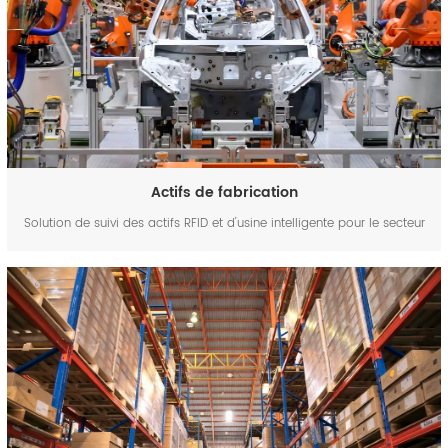
Actifs de fabrication
Solution de suivi des actifs RFID et d'usine intelligente pour le secteur
manufacturier | FYJ Système de gestion des actifs de fabrication de
niveau entreprise basé sur la RFID, les codes-barres et les PDA La
solution FYJ Manufacturing RFID Asset Tracking &a...