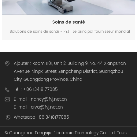
Soins de santé
Solutions de soins de santé - FYJ Le principal fournisseur mondial
d'ordinateurs mobiles pour les solutions de santé À propos de FYJ
Healthcare Solutions FYJ, leader mondial de l'informatique mobile,
propose des solutions de pointe adaptées a...
Ajouter : Room 1101, Unit 2, Building 9, No. 44 Xiangshan
Avenue, Ningxi Street, Zengcheng District, Guangzhou
City, Guangdong Province, China
Tél : +86 13418177085
E-mail : nancy@fyj.net.cn
E-mail : alva@fyj.net.cn
Whatsapp : 8613418177085
© Guangzhou Fengyijie Electronic Technology Co., Ltd. Tous