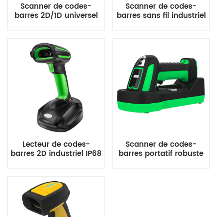
Scanner de codes-
Scanner de codes-
barres 2D/1D universel
barres sans fil industriel
pour la vente au détail,
F325DP avec décodage
la logistique et
DPM
l&#39;hôtellerie
Lecteur de codes-
Scanner de codes-
barres 2D industriel IP68
barres portatif robuste
pour codes DPM –
Lecteur de codes DPM
Compatible avec les
Options filaires et sans
connexions sans fil et
fil
filaires