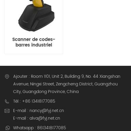
Scanner de codes-
barres industriel
portable 1,3 MP, lecteur
DPM filaire sans fil
Ajouter : Room 1101, Unit 2, Building 9, No. 44 Xiangshan
Avenue, Ningxi Street, Zengcheng District, Guangzhou
City, Guangdong Province, China
Tél : +86 13418177085
E-mail : nancy@fyj.net.cn
E-mail : alva@fyj.net.cn
Whatsapp : 8613418177085