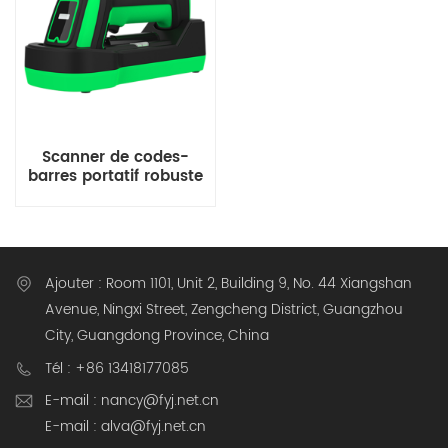
Scanner de codes-
barres portatif robuste
Lecteur de codes DPM
Options filaires et sans
fil
Ajouter : Room 1101, Unit 2, Building 9, No. 44 Xiangshan
Avenue, Ningxi Street, Zengcheng District, Guangzhou
City, Guangdong Province, China
Tél : +86 13418177085
E-mail : nancy@fyj.net.cn
E-mail : alva@fyj.net.cn