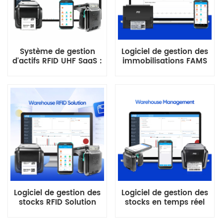
Système de gestion
Logiciel de gestion des
d'actifs RFID UHF SaaS :
immobilisations FAMS
suivi complet du cycle
SaaS basé sur le cloud
de vie des actifs
Logiciel de gestion des
Logiciel de gestion des
stocks RFID Solution
stocks en temps réel
tout-en-un pour
Solutions ERP pour les
entrepôt
entreprises intelligentes