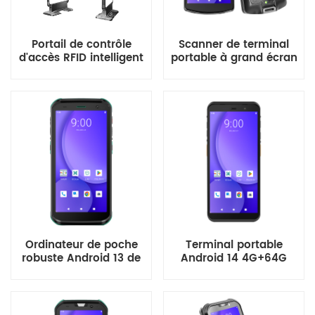
Portail de contrôle
Scanner de terminal
d'accès RFID intelligent
portable à grand écran
pour entrepôts et
de 5,7 pouces,
commerces de détail
processeur Qualcomm
octocœur 64 bits 2,4
GHz
Ordinateur de poche
Terminal portable
robuste Android 13 de
Android 14 4G+64G
5,5 pouces pour
plein écran 6''
entrepôt