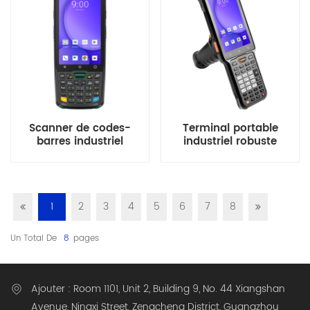
Scanner de codes-
Terminal portable
barres industriel
industriel robuste
Android 13 4 pouces
Android 14.0 de 4,3
avec clavier
pouces
1
2
3
4
5
6
7
8
Un Total De
8
Pages
Ajouter : Room 1101, Unit 2, Building 9, No. 44 Xiangshan
Avenue, Ningxi Street, Zengcheng District, Guangzhou