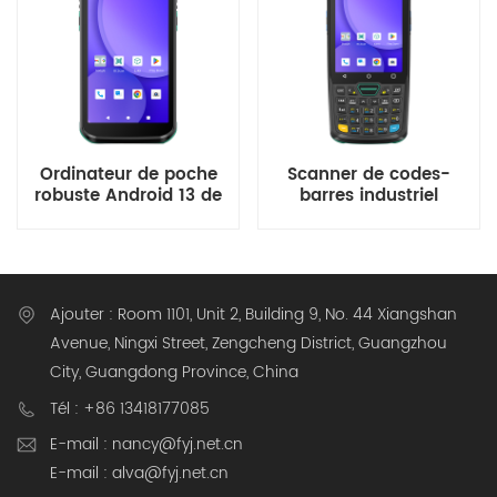
Ordinateur de poche
Scanner de codes-
robuste Android 13 de
barres industriel
5,5 pouces pour
Android 13 4 pouces
entrepôt
avec clavier
Ajouter : Room 1101, Unit 2, Building 9, No. 44 Xiangshan
Avenue, Ningxi Street, Zengcheng District, Guangzhou
City, Guangdong Province, China
Tél : +86 13418177085
E-mail : nancy@fyj.net.cn
E-mail : alva@fyj.net.cn