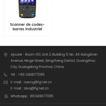
Scanner de codes-
barres industriel
Android 13 4 pouces
avec clavier
Ajouter : Room 1101, Unit 2, Building 9, No. 44 Xiangshan
Avenue, Ningxi Street, Zengcheng District, Guangzhou
City, Guangdong Province, China
Tél : +86 13418177085
E-mail : nancy@fyj.net.cn
E-mail : alva@fyj.net.cn
Whatsapp : 8613418177085