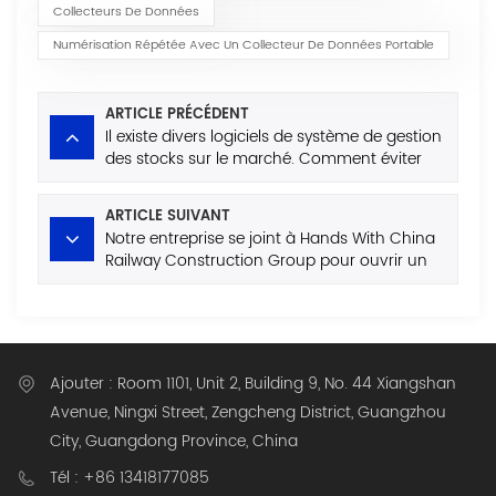
Collecteurs De Données
Numérisation Répétée Avec Un Collecteur De Données Portable
ARTICLE PRÉCÉDENT
Il existe divers logiciels de système de gestion
des stocks sur le marché. Comment éviter
les champs de mines lors de l'achat?
ARTICLE SUIVANT
Notre entreprise se joint à Hands With China
Railway Construction Group pour ouvrir un
nouveau mode de gestion des entrepôts
entièrement automatisée dans et hors de
l'entrepôt!
Ajouter : Room 1101, Unit 2, Building 9, No. 44 Xiangshan
Avenue, Ningxi Street, Zengcheng District, Guangzhou
City, Guangdong Province, China
Tél : +86 13418177085