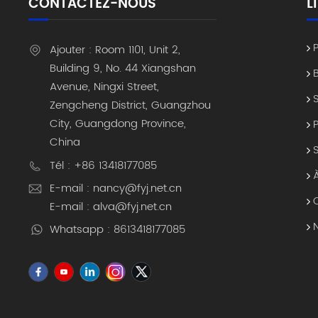
CONTACTEZ-NOUS
L
Ajouter : Room 1101, Unit 2,
Building 9, No. 44 Xiangshan
Avenue, Ningxi Street,
Zengcheng District, Guangzhou
City, Guangdong Province,
China
Tél : +86 13418177085
E-mail : nancy@fyj.net.cn
E-mail : alva@fyj.net.cn
Whatsapp : 8613418177085