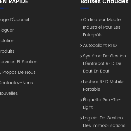
IEN RAPIDE
Balises Chaudes
Page D'accueil
Ordinateur Mobile
Industriel Pour Les
Bloguer
Entrepôts
Solution
Autocollant RFID
Produits
Système De Gestion
Services Et Soutien
D'entrepôt RFID De
Bout En Bout
À Propos De Nous
Lecteur RFID Mobile
Contactez-Nous
Portable
Nouvelles
Étiquette Pick-To-
Light
Logiciel De Gestion
Des Immobilisations