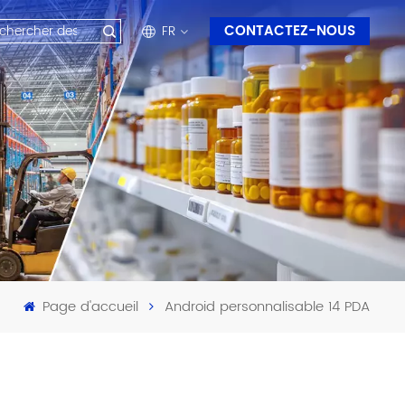
CONTACTEZ-NOUS
FR
en
fr
ru
es
ar
Page d'accueil
Android personnalisable 14 PDA