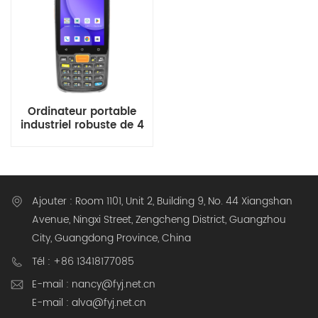
Ordinateur portable
industriel robuste de 4
pouces sous Android 13
Ajouter : Room 1101, Unit 2, Building 9, No. 44 Xiangshan
Avenue, Ningxi Street, Zengcheng District, Guangzhou
City, Guangdong Province, China
Tél : +86 13418177085
E-mail : nancy@fyj.net.cn
E-mail : alva@fyj.net.cn