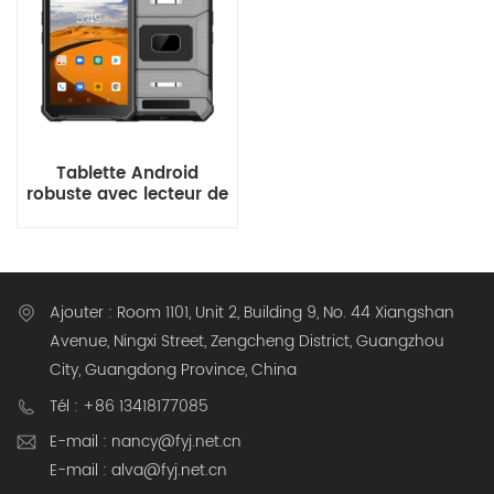
Tablette Android
robuste avec lecteur de
codes-barres Honeywell
pour la gestion
d'entrepôt
Ajouter : Room 1101, Unit 2, Building 9, No. 44 Xiangshan
Avenue, Ningxi Street, Zengcheng District, Guangzhou
City, Guangdong Province, China
Tél : +86 13418177085
E-mail : nancy@fyj.net.cn
E-mail : alva@fyj.net.cn