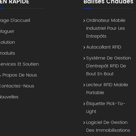
IEN RAPIDE
Balises Chaudes
Page D'accueil
Ordinateur Mobile
Industriel Pour Les
Bloguer
Entrepôts
Solution
Autocollant RFID
Produits
Système De Gestion
Services Et Soutien
D'entrepôt RFID De
Bout En Bout
À Propos De Nous
Lecteur RFID Mobile
Contactez-Nous
Portable
Nouvelles
Étiquette Pick-To-
Light
Logiciel De Gestion
Des Immobilisations