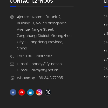
CONTACTEZ-NOUS
L
Ajouter : Room 1101, Unit 2,
Building 9, No. 44 Xiangshan
Avenue, Ningxi Street,
Zengcheng District, Guangzhou
City, Guangdong Province,
China
Tél : +86 13418177085
E-mail : nancy@fyj.net.cn
E-mail : alva@fyj.net.cn
Whatsapp : 8613418177085