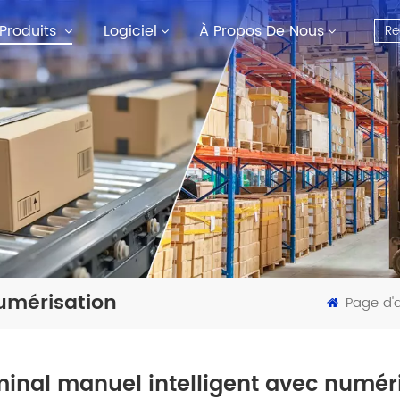
Produits
Logiciel
À Propos De Nous
umérisation
Page d'a
inal manuel intelligent avec numér