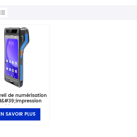
eil de numérisation
d&#39;impression
rtable tout-en-un
id 13 de 5,5 pouces
EN SAVOIR PLUS