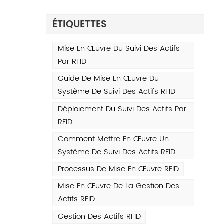
t sur
que
ÉTIQUETTES
ision
Mise En Œuvre Du Suivi Des Actifs
Par RFID
e
Guide De Mise En Œuvre Du
rnal
Système De Suivi Des Actifs RFID
s
Déploiement Du Suivi Des Actifs Par
RFID
re en
Comment Mettre En Œuvre Un
ntact
Système De Suivi Des Actifs RFID
ions
urs
Processus De Mise En Œuvre RFID
ne
Mise En Œuvre De La Gestion Des
u
Actifs RFID
Gestion Des Actifs RFID