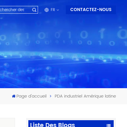
CONTACTEZ-NOUS
FR
en
fr
ru
es
ar
Page d'accueil
PDA industriel Amérique latine
Liste Des Blogs