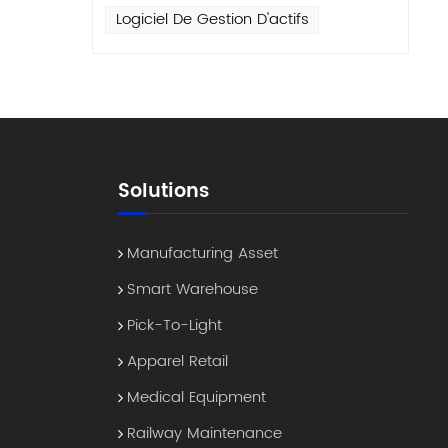
Logiciel De Gestion D'actifs
ement
'un
, le
dit
Solutions
és de
t
Manufacturing Asset
t
Smart Warehouse
ion
sque
Pick-To-Light
e de
Apparel Retail
de
s
Medical Equipment
ément
Railway Maintenance