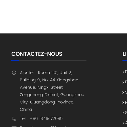
architect
terrain d
d'Amériqu
synchroni
réseau st
prévient 
automatis
Mexique e
CONTACTEZ-NOUS
L
sont de p
rapidemen
gestion 
Ajouter : Room 1101, Unit 2,
l'amortis
Building 9, No. 44 Xiangshan
génèrent 
Avenue, Ningxi Street,
fiscale l
Zengcheng District, Guangzhou
de sancti
City, Guangdong Province,
vie piloté
China
suivi des 
auprès de
Tél : +86 13418177085
essentiel